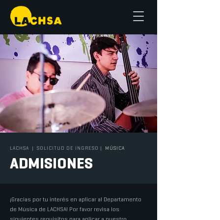
LACHSA
|
SOLICITUD DE INGRESO
|
MÚSICA
ADMISIONES
¡Gracias por tu interés en aplicar al Departamento
de Música de LACHSA! Por favor revisa los
siguientes requisitos para aplicar a nuestro