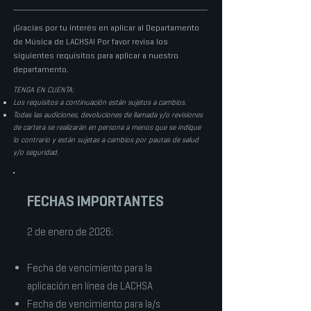
¡Gracias por tu interés en aplicar al Departamento
de Música de LACHSA! Por favor revisa los
siguientes requisitos para aplicar a nuestro
departamento.
TENGA EN CUENTA:
Los requisitos a continuación están sujetos a cambios.
Todas las audiciones, devoluciones de llamada y/o revisiones
de cartera se realizarán en persona a menos que se indique
lo contrario y están sujetas a cambios por pautas de salud
y/o seguridad.
FECHAS IMPORTANTES
2 de enero de 2026:
Fecha de vencimiento para la
aplicación en línea de LACHSA
Fecha de vencimiento para la/s