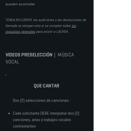
pueden acomodar.
TENGA EN CUENTA: las audiciones y las devoluciones de
llamada se otorgan solo si se cumplen todos
los
requisitos generales
para asistir a LACHSA.
VIDEOS PRESELECCIÓN
| MÚSICA
VOCAL
QUE CANTAR
Dos (2) selecciones de canciones
:
Cada solicitante DEBE interpretar dos (2)
canciones, arias o trabajos vocales
contrastantes