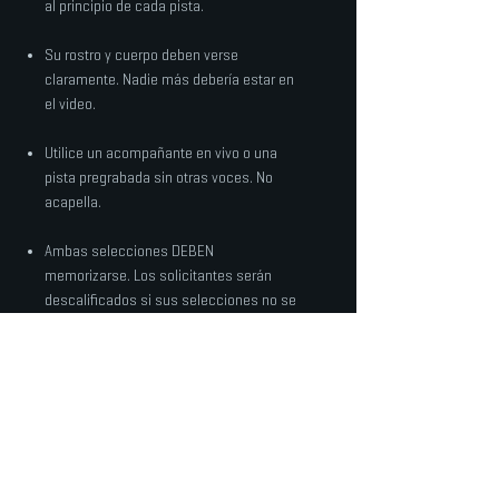
al principio de cada pista.
Su rostro y cuerpo deben verse
claramente. Nadie más debería estar en
el video.
Utilice un acompañante en vivo o una
pista pregrabada sin otras voces. No
acapella.
Ambas selecciones DEBEN
memorizarse. Los solicitantes serán
descalificados si sus selecciones no se
memorizan.
CÓMO GRABAR Y CARGAR