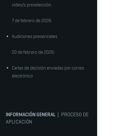
video/s preselección.
7 de febrero de 2026:
Audiciones presenciales
20 de febrero de 2026:
Cartas de decisión enviadas por correo
electrónico
INFORMACIÓN GENERAL
| PROCESO DE
APLICACIÓN