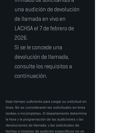
una audición de devolución
de llamada en vivo en
LACHSA el 7 de febrero de
2026.
Si se le concede una
devolución de llamada,
consulte los requisitos a
continuación.
Deje tiempo suficiente para cargar su solicitud en
línea. No se considerarán las solicitudes en línea
tardías o incompletas.
El departamento determina
la hora y la programación de las audiciones y las
devoluciones de llamada, y las solicitudes de
fechas o horarios de audición específicos no se