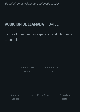
de solicitantes y éste será asignado al azar.
AUDICIÓN DE LLAMADA
| BAILE
Esto es lo que puedes esperar cuando llegues a
tu audición:
El Bailarín se
Calentamient
registra
o
Audición
Audición de Solos
Entrevista
Grupal
corta