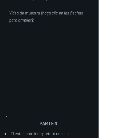
Vídeo de muestra (haga clic en las flechas
para ampliar):
PARTE 4:
El estudiante interpretará un solo
​