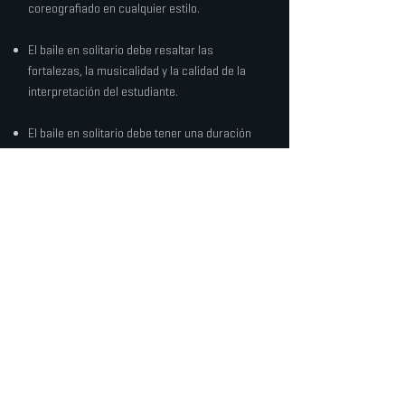
coreografiado en cualquier estilo.
El baile en solitario debe resaltar las
fortalezas, la musicalidad y la calidad de la
interpretación del estudiante.
El baile en solitario debe tener una duración
de entre 45 segundos y 1 minuto.
El estudiante debe tener la música lista para
reproducirse en su teléfono.
El estudiante tendrá una breve entrevista
después de su solo.
​