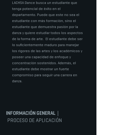
LACHSA Dance busca un estudiante que
tenga potencial de éxito en el
departamento. Puede que este no sea el
estudiante con más formación, sino el
estudiante que demuestra pasión por la
danza y quiere estudiar todos los aspectos
de la forma de arte.
El estudiante debe ser
lo suficientemente maduro para manejar
los rigores de las artes y los académicos y
poseer una capacidad de enfoque y
concentración sostenidos. Además, el
estudiante debe mostrar un fuerte
compromiso para seguir una carrera en
danza.
INFORMACIÓN GENERAL
|
PROCESO DE APLICACIÓN