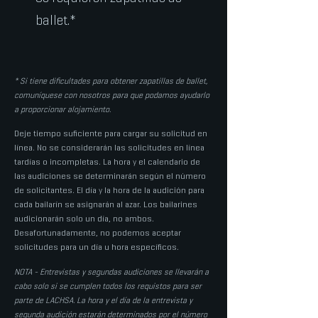
ballet.*
* Si tiene dificultades para obtener zapatillas de ballet,
comuníquese con nosotros para que podamos ayudarlo
a proporcionar alojamiento.
Deje tiempo suficiente para cargar su solicitud en
línea. No se considerarán las solicitudes en línea
tardías o incompletas. La hora y el calendario de
las audiciones se determinarán según el número
de solicitantes. El día y la hora de la audición para
cada bailarín se asignarán al azar. Los bailarines
audicionarán solo un día, no ambos.
Desafortunadamente, no podemos aceptar
solicitudes para un día u hora específicos.
NOTA - Entrevistas y segundas audiciones se llevarán a
cabo solo si se cumplen todos los requistos para ser
parte de LACHSA. La hora y el día de la entrevista y
segunda audición estarán determinados por el número