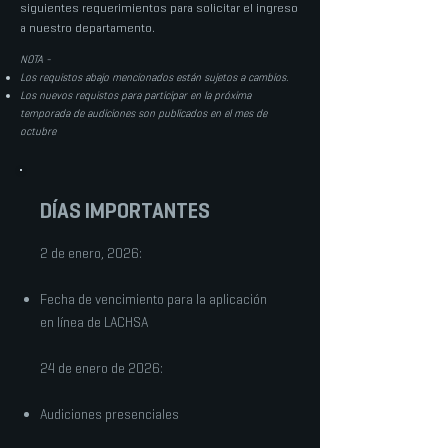
siguientes requerimientos para solicitar el ingreso
a nuestro departamento.
NOTA -
Los requistos abajo mencionados están sujetos a cambios.
Los nuevos requistos para participar en la próxima
temporada de audiciones son publicados en el mes de
octubre
DÍAS IMPORTANTES
2 de enero
, 2026:
Fecha de vencimiento para la aplicación
en línea de LACHSA
24 de enero de 2026:
Audiciones presenciales