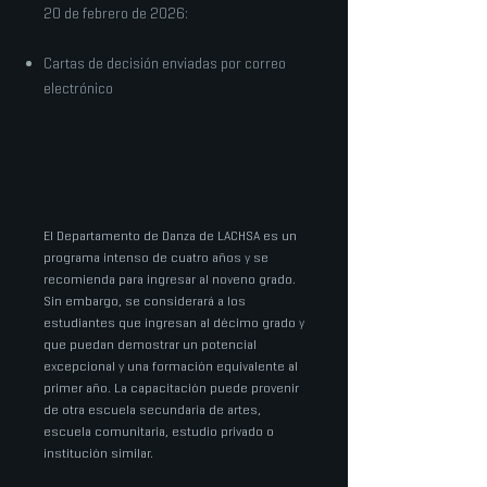
20 de febrero de 2026:
Cartas de decisión enviadas por correo
electrónico
El Departamento de Danza de LACHSA es un
programa intenso de cuatro años y se
recomienda para ingresar al noveno grado.
Sin embargo, se considerará a los
estudiantes que ingresan al décimo grado y
que puedan demostrar un potencial
excepcional y una formación equivalente al
primer año. La capacitación puede provenir
de otra escuela secundaria de artes,
escuela comunitaria, estudio privado o
institución similar.