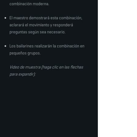
combinación moderna.
El maestro demostrará esta combinación,
aclarará el movimiento y responderá
preguntas según sea necesario.
Los bailarines realizarán la combinación en
pequeños grupos.
​
Video de muestra (haga clic en las flechas
para expandir):