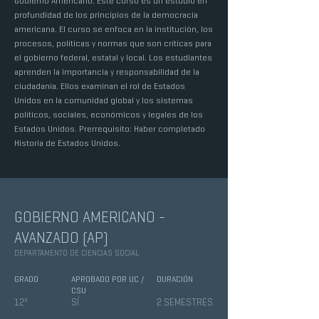
Gobierno Americano. Este curso es un estudio en
profundidad de los principios de la democracia
americana. El curso se enfoca en la institución, los
procesos, políticas y normas que son críticas para
el gobierno federal, estatal y local. Los estudiantes
aprenden la importancia y responsabilidad de la
ciudadanía. Ellos examinan el rol de Estados
Unidos en la comunidad global y los sistemas
políticos, sociales, económicos y legales de los
Estados Unidos. Prerrequisito: Haber completado
Historia de Estados Unidos.
GOBIERNO AMERICANO -
AVANZADO (AP)
DEPARTAMENTO DE CIENCIAS SOCIAL
GRADO
APROBADO POR UC /
DURACIÓN
CSU
12º
SÍ
2 SEMESTRES