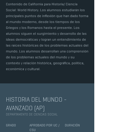
Contenido de California para Historia/ Ciencia
Social: World History. Los alumnos estudiarán los
principales puntos de inflexión que han dado forma
al mundo moderno, desde los tiempos de los
Griegos y los Romanos hasta el presente. Los
alumnos siguen el surgimiento y desarrollo de las
ideas democráticas y logran un entendimiento de
las raíces históricas de los problemas actuales del
mundo. Los alumnos desarrollan una comprensión
de los problemas actuales del mundo y su
contexto y relación histórica, geográfica, política,
económica y cultural.
HISTORIA DEL MUNDO -
AVANZADO (AP)
DEPARTAMENTO DE CIENCIAS SOCIAL
GRADO
APROBADO POR UC /
DURACIÓN
CSU