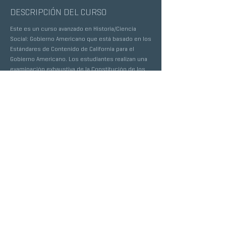
DESCRIPCIÓN DEL CURSO
Este es un curso avanzado en Historia/Ciencia
Social: Gobierno Americano que está basado en los
Estándares de Contenido de California para el
Gobierno Americano. Los estudiantes realizan una
examinación exhaustiva de la Constitución de los
Estados Unidos, los derechos fundamentales, el
sistema político, y las principales instituciones
gubernamentales. Los estudiantes participan en el
análisis crítico de eventos políticos
contemporáneos y se los incentiva a involucrarse
tanto en instituciones sociales como políticas.
Los estudiantes inscriptos en esta clase deben
tomar un semestre en economía además de este
curso. Prerrequisito: A o B en Historia de Estados
Unidos AP o Historia de Estados Unidos.
ECONOMÍA