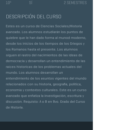
10º
SÍ
2 SEMESTRES
DESCRIPCIÓN DEL CURSO
Estes es un curso de Ciencias Sociales/Historia
avanzado. Los alumnos estudiarán los puntos de
quiebre que le han dado forma al munod moderno,
desde los inicios de los tiempos de los Griegos y
los Romanos hasta el presente. Los alumnos
siguen el rastro del nacimientos de las ideas de
democracia y desarrollan un entendimiento de las
raíces historicas de los problemas actuales del
mundo. Los alumnos desarrollan un
entendimiento de los asuntos vigentes del mundo
relacionados con su historia, geografia, politica,
economía y contextos culturales. Este es un curso
avanzado que enfatiza la investigación, escritura y
discusión. Requisto: A o B en 8vo. Grado del Curso
de Historia.