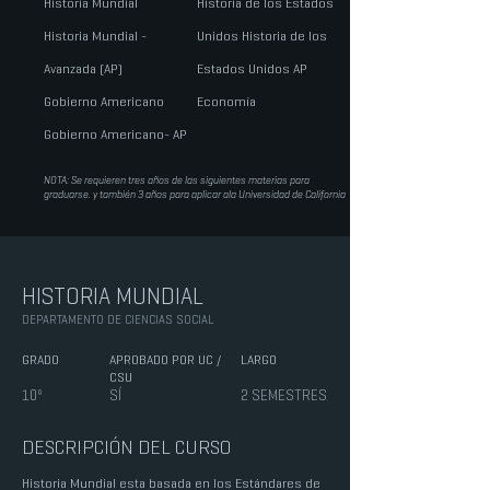
Historia Mundial
Historia de los Estados
Historia Mundial -
Unidos
Historia de los
Avanzada (AP)
Estados Unidos AP
Gobierno Americano
Economía
Gobierno Americano- AP
NOTA: Se requieren tres años de las siguientes materias para
graduarse. y también 3 años para aplicar ala Universidad de California
HISTORIA MUNDIAL
DEPARTAMENTO DE CIENCIAS SOCIAL
GRADO
APROBADO POR UC /
LARGO
CSU
10º
SÍ
2 SEMESTRES
DESCRIPCIÓN DEL CURSO
Historia Mundial esta basada en los Estándares de