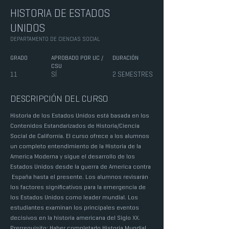
HISTORIA DE ESTADOS
UNIDOS
DEPARTAMENTO DE CIENCIAS SOCIAL
GRADO
APROBADO POR UC /
DURACIÓN
CSU
11
SÍ
2 SEMESTRES
DESCRIPCIÓN DEL CURSO
Historia de los Estados Unidos está basada en los
Contenidos Estandarizados de Historia/Ciencia
Social de California. El curso ofrece a los alumnos
un completo entendimiento de la Historia de la
America Moderna y sigue el desarrollo de los
Estados Unidos desde la guerra de America contra
España hasta el presente. Los alumnos revisarán
los factores significativos para la emergencia de
los Estados Unidos como leader mundial. Los
estudiantes examinan los principales eventos
decisivos en la historia americana del Siglo XX.
Prerrequisito: Haber completado Historia Mundial.