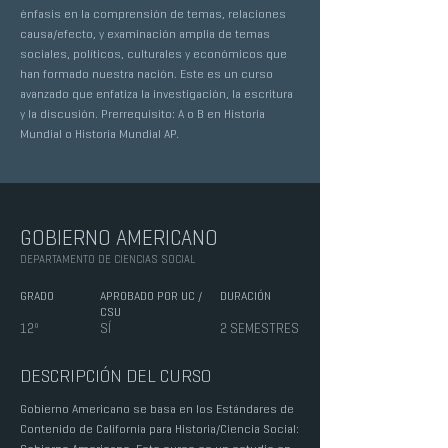
énfasis en la comprensión de temas, relaciones
causa/efecto, y examinación amplia de temas
sociales, políticos, culturales y económicos que
han formado nuestra nación. Este es un curso
avanzado que enfatiza la investigación, la escritura
y la discusión. Prerrequisito: A o B en Historia
Mundial o Historia Mundial AP.
GOBIERNO AMERICANO
DEPARTAMENTO DE CIENCIAS SOCIAL
GRADO
APROBADO POR UC /
DURACIÓN
CSU
12º
SÍ
2 SEMESTRES
DESCRIPCIÓN DEL CURSO
Gobierno Americano se basa en los Estándares de
Contenido de California para Historia/Ciencia Social: