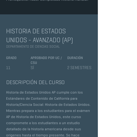
HISTORIA DE ESTADOS
UNIDOS - AVANZADO (AP)
DEPARTAMENTO DE CIENCIAS SOCIAL
GRADO
APROBADO POR UC /
DURACIÓN
CSU
11
SÍ
2 SEMESTRES
DESCRIPCIÓN DEL CURSO
Historia de Estados Unidos AP cumple con los
Estándares de Contenido de California para
Historia/Ciencia Social: Historia de Estados Unidos.
Mientras prepara a los estudiantes para el exámen
AP de Historia de Estados Unidos, este curso
compromete a los estudiantes a un estudio
detallado de la historia americana desde sus
orígenes hasta el tiempo presente. Se hace