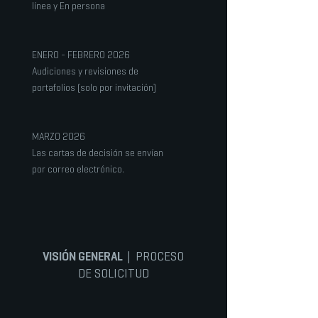
línea y En persona
ENERO - FEBRERO 2026
Audiciones y revisiones de
portafolios (solo por invitación)
MARZO 2026
Las cartas de decisión se envían
por correo electrónico.
VISIÓN GENERAL
| PROCESO
DE SOLICITUD