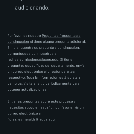
audicionando.
Por favor lea nuestro
Preguntas frecuentes a
continuación
si tiene alguna pregunta adicional.
Si no encuentra su pregunta a continuación,
comuníquese con nosotros a
lachsa_admissions@lacoe.edu
. Si tiene
preguntas específicas del departamento, envíe
un correo electrónico al director de artes
respectivo. Toda la información está sujeta a
cambios. Visite el sitio periódicamente para
obtener actualizaciones.
Si tienes preguntas sobre este proceso y
necesitas apoyo en español, por favor envía un
correo electrónico a:
flores_esmeralda@lacoe.edu