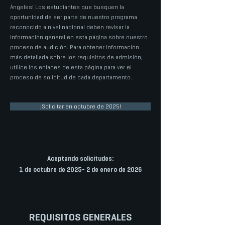
Ángeles! Los estudiantes que busquen la
oportunidad de ser parte de nuestro programa
reconocido a nivel nacional deben revisar la
información general en esta página sobre nuestro
proceso de audición. Para obtener información
más detallada sobre los requisitos de admisión,
utilice los enlaces de esta página para ver el
proceso de solicitud de cada departamento.
¡Solicitar en octubre de 2025!
Aceptando solicitudes:
1 de octubre de 2025- 2 de enero de 2026
REQUISITOS GENERALES