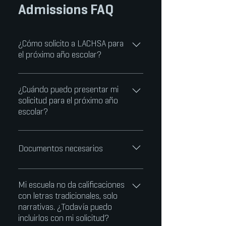
Admissions FAQ
¿Cómo solicito a LACHSA para
el próximo año escolar?
¡Revise los requisitos de audición
para cada departamento de arte y
¿Cuándo puedo presentar mi
solicitud para el próximo año
prepárese! Solicite en línea y envíe
escolar?
antes de la fecha límite del 13 de
enero de 2023. ¡Audición! Espere los
La solicitud en línea para el año
resultados.
escolar 2023-2024 se abrió el 1 de
Documentos necesarios
octubre de 2022 y el último día para
enviar una solicitud es el 13 de enero
LOS DOCUMENTOS REQUERIDOS
de 2023 a las 5 p. m. PST.
SON: Su expediente académico o de
Mi escuela no da calificaciones
con letras tradicionales, solo
calificaciones: Los solicitantes
narrativas. ¿Todavía puedo
llevarán una copia de sus notas o
incluirlos con mi solicitud?
expedientes académicos a su