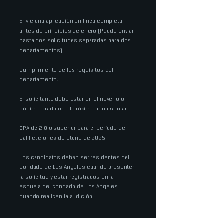
Envíe una aplicación en línea completa
antes de principios de enero​​​ (Puede enviar
hasta dos solicitudes separadas para dos
departamentos).
Cumplimiento de los requisitos del
departamento.
El solicitante debe estar en el noveno o
décimo grado en el próximo año escolar.
GPA de 2.0 o superior para el período de
calificaciones de otoño de 2025.
Los candidatos deben ser residentes del
condado de Los Angeles cuando presenten
la solicitud y estar registrados en la
escuela del condado de Los Angeles
cuando realicen la audición.