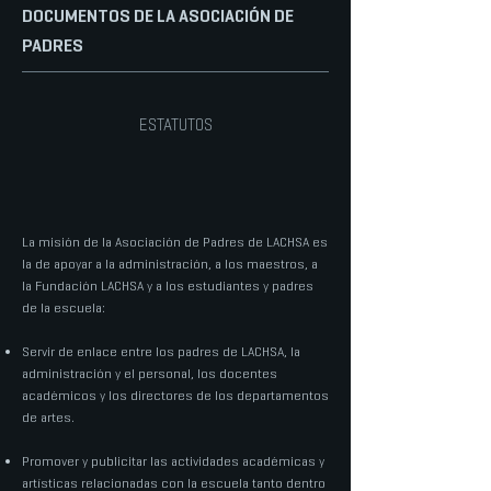
DOCUMENTOS DE LA ASOCIACIÓN DE
PADRES
ESTATUTOS
La misión de la Asociación de Padres de LACHSA es
la de apoyar a la administración, a los maestros, a
la Fundación LACHSA y a los estudiantes y padres
de la escuela:
Servir de enlace entre los padres de LACHSA, la
administración y el personal, los docentes
académicos y los directores de los departamentos
de artes.
Promover y publicitar las actividades académicas y
artísticas relacionadas con la escuela tanto dentro