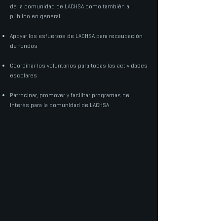
de la comunidad de LACHSA como también al
público en general.
Apoyar los esfuerzos de LACHSA para recaudación
de fondos
Coordinar los voluntarios para todas las actividades
escolares
Patrocinar, promover y facilitar programas de
interés para la comunidad de LACHSA