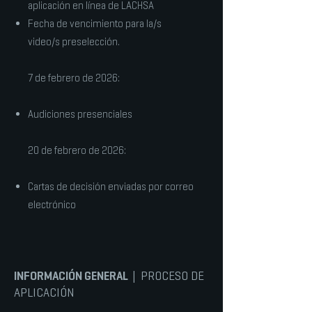
aplicación en línea de LACHSA
Fecha de vencimiento para la/s
video/s preselección.
7 de febrero de 2026:
Audiciones presenciales
20 de febrero de 2026:
Cartas de decisión enviadas por correo
electrónico
INFORMACIÓN GENERAL
| PROCESO DE
APLICACIÓN