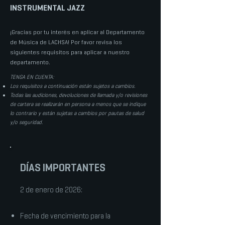
INSTRUMENTAL JAZZ
¡Gracias por tu interés en aplicar al Departamento
de Música de LACHSA! Por favor revisa los
siguientes requisitos para aplicar a nuestro
departamento.
TENGA EN CUENTA:
Los requisitos a continuación están sujetos a cambios.
Todas las audiciones, devoluciones de llamada y/o revisiones
de cartera se realizarán en persona a menos que se indique
lo contrario y están sujetas a cambios por pautas de salud
y/o seguridad.
DÍAS IMPORTANTES
2 de enero de 2026:
Fecha de vencimiento para la