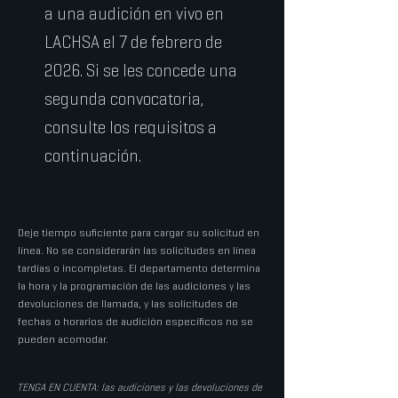
a una audición en vivo en
LACHSA el 7 de febrero de
2026. Si se les concede una
segunda convocatoria,
consulte los requisitos a
continuación.
Deje tiempo suficiente para cargar su solicitud en
línea. No se considerarán las solicitudes en línea
tardías o incompletas.
El departamento determina
la hora y la programación de las audiciones y las
devoluciones de llamada, y las solicitudes de
fechas o horarios de audición específicos no se
pueden acomodar.
TENGA EN CUENTA: las audiciones y las devoluciones de