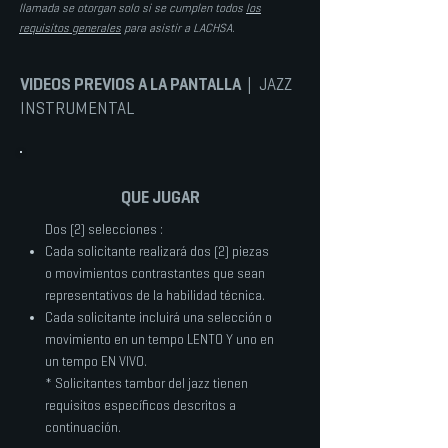
llamada se otorgan solo si se cumplen todos
los
requisitos generales
para asistir a LACHSA.
VIDEOS PREVIOS A LA PANTALLA
| JAZZ
INSTRUMENTAL
QUE JUGAR
Dos (2) selecciones
:
Cada solicitante realizará dos (2)
piezas
o movimientos contrastantes que sean
representativos de la habilidad técnica.
Cada solicitante incluirá una selección o
movimiento en un tempo LENTO Y uno en
un tempo EN VIVO.
*
Solicitantes tambor del jazz tienen
requisitos específicos descritos a
continuación.