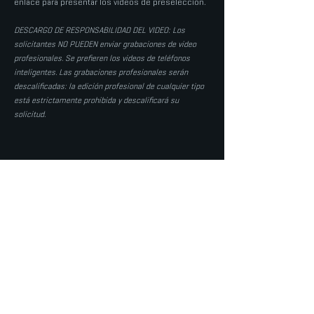
enlace para presentar los vídeos de preselección.
DESCARGO DE RESPONSABILIDAD DEL VIDEO: Los
solicitantes NO PUEDEN enviar grabaciones de video
profesionales. Se prefieren los videos de teléfonos
inteligentes. Las grabaciones profesionales serán
descalificadas: la edición profesional de cualquier tipo
está estrictamente prohibida y descalificará su
solicitud.
LLAMAR DE VUELTA
| REQUISITOS
ADICIONALES POR INSTRUMENTO
Los requisitos adicionales para las audiciones de
devolución de llamada se publicarán pronto. Por
favor revise las actualizaciones.
Preguntas frecuentes
|