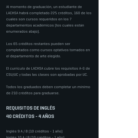
Al momento de graduación, un estudiante de
LACHSA habrá completado 225 créditos, 160 de los
cuales son cursos requeridos en los 7
departamentos académicos (los cuales están
enumerados abajo).
Los 65 créditos restantes pueden ser
completados como cursos optativos tomados en
el departamento de arte elegido.
El currículo de LACHSA cubre los requisitos A-G de
CSU/UC y todas las clases son aprobadas por UC.
Todos los graduados deben completar un mínimo
de 210 créditos para graduarse.
REQUISITOS DE INGLÉS
40 CRÉDITOS - 4 AÑOS
Inglés 9 A / B (10 créditos - 1 año)
Inglés 10 A / B (10 créditos - 1 año)