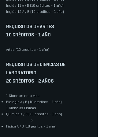
Inglés 11 A / B (10 créditos - 1 año)
Inglés 12 A / B (10 créditos - 1 año)
REQUISITOS DE ARTES
10 CRÉDITOS - 1 AÑO
Artes (10 créditos - 1 año)
REQUISITOS DE CIENCIAS DE
LABORATORIO
20 CRÉDITOS - 2 AÑOS
1 Ciencias de la vida
Biología A / B (10 créditos - 1 año)
1 Ciencias Físicas
Química A / B (10 créditos - 1 año)
o
Física A / B (10 puntos - 1 año)