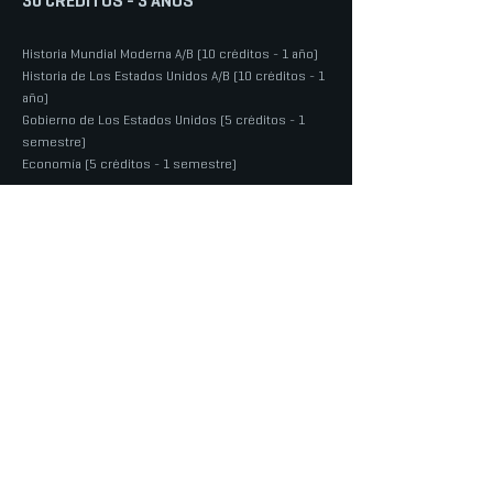
30 CRÉDITOS - 3 AÑOS
Historia Mundial Moderna A/B (10 créditos - 1 año)
Historia de Los Estados Unidos A/B (10 créditos - 1
año)
Gobierno de Los Estados Unidos (5 créditos - 1
semestre)
Economía (5 créditos - 1 semestre)
REQUISITOS DE LENGUA EXTRANJERA
20 CRÉDITOS - 2 AÑOS
2 Lenguas Extranjeras A/B (20 créditos - 2 años)
ESCUELA SECUNDARIA PARA
LAS ARTES DEL CONDADO DE
LOS ANGELES
PORTAL DEL
PERSONAL