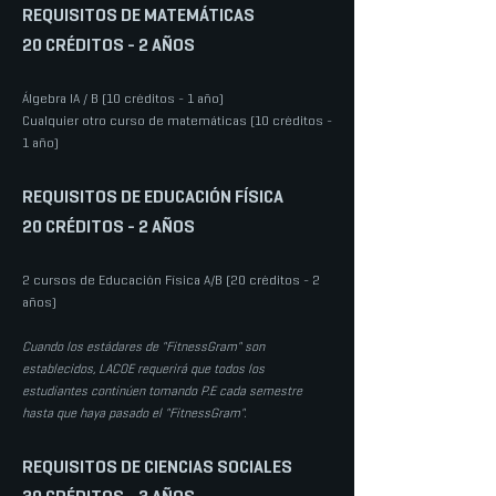
REQUISITOS DE MATEMÁTICAS
20 CRÉDITOS - 2 AÑOS
Álgebra IA / B (10 créditos - 1 año)
Cualquier otro curso de matemáticas (10 créditos -
1 año)
REQUISITOS DE EDUCACIÓN FÍSICA
20 CRÉDITOS - 2 AÑOS
2 cursos de Educación Física A/B (20 créditos - 2
años)
Cuando los estádares de "FitnessGram" son
establecidos, LACOE requerirá que todos los
estudiantes continúen tomando P.E cada semestre
hasta que haya pasado el "FitnessGram".
REQUISITOS DE CIENCIAS SOCIALES