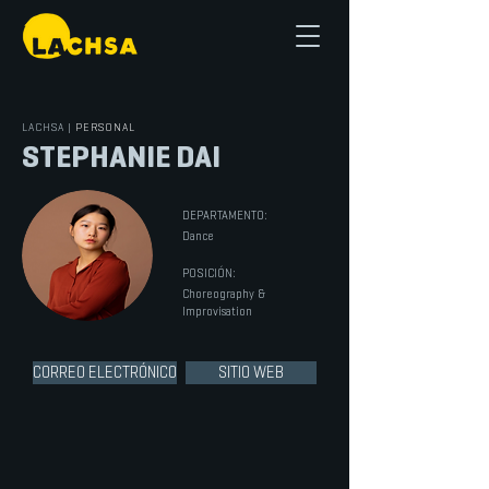
LACHSA
|
PERSONAL
STEPHANIE DAI
DEPARTAMENTO:
Dance
POSICIÓN:
Choreography &
Improvisation
CORREO ELECTRÓNICO
SITIO WEB