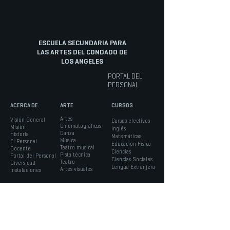
ESCUELA SECUNDARIA PARA
LAS ARTES DEL CONDADO DE
LOS ANGELES
PORTAL DEL
PERSONAL
ACERCA DE
ARTE
CURSOS
Artes
Visión General
Cursos electivos
Cinematográficas
Misión
Inglés
Danza
Historia
Matemáticas
Música
El Personal
Educación Física
Teatro musical
Docente
Ciencias
Pista técnica
Portal del Personal
Ciencias Sociales
Teatro
Diversidad
Lengua Extranjera
Artes visuales
Instalaciones
IINFORMACIÓN
ESTUDIANTES
PADRES
Admisiones
Consejo Estudiantil y
Portal de Padres -
Horarios
Clubs
Aeries
Calendario
Servicios de Apoyo
Verificación de