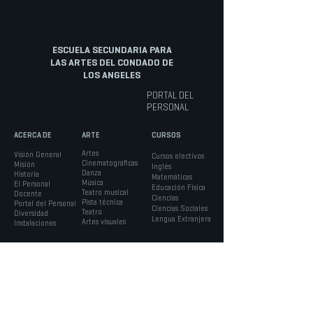
ESCUELA SECUNDARIA PARA
LAS ARTES DEL CONDADO DE
LOS ANGELES
PORTAL DEL
PERSONAL
ACERCA DE
ARTE
CURSOS
Artes
Visión General
Cursos electivos
Cinematográficas
Misión
Inglés
Danza
Historia
Matemáticas
Música
El Personal
Educación Física
Teatro musical
Docente
Ciencias
Pista técnica
Portal del Personal
Ciencias Sociales
Teatro
Diversidad
Lengua Extranjera
Artes visuales
Instalaciones
IINFORMACIÓN
ESTUDIANTES
PADRES
Admisiones
Consejo Estudiantil y
Portal de Padres -
Horarios
Clubs
Aeries
Calendario
Servicios de Apoyo
Verificación de
Boletos
Asesoría Académica
Ausencia