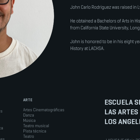
John Carlo Rodriguez was raised in L
He obtained a Bachelors of Arts in H
from California State University, Lon
John is honored to be in his eight y
History at LACHSA.
ARTE
ESCUELA S
LAS ARTES
Artes Cinematográficas
os
Danza
LOS ANGEL
Música
Teatro musical
ca
Pista técnica
Teatro
les