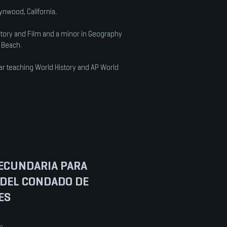
ynwood, California.
istory and Film and a minor in Geography
g Beach.
ear teaching World History and AP World
ECUNDARIA PARA
 DEL CONDADO DE
ES