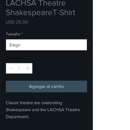
LACHSA Theatre
ShakespeareT-Shirt
Precio
USD 25.00
Tamaño
*
Cantidad
*
Agregar al carrito
Classic theatre tee celebrating
Shakespeare and the LACHSA Theatre
Department.