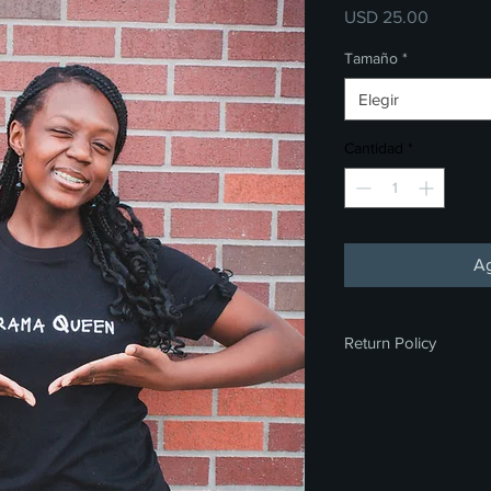
Precio
USD 25.00
Tamaño
*
Elegir
Cantidad
*
Ag
Return Policy
All sales are final. We
exchanges on any me
you for your underst