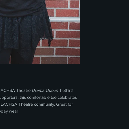
e LACHSA Theatre
Drama Queen
T-Shirt!
supporters, this comfortable tee celebrates
the LACHSA Theatre community. Great for
ryday wear