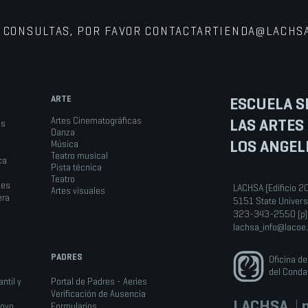
 CONSULTAS, POR FAVOR CONTACTAR
TIENDA@LACHS
ARTE
ESCUELA S
LAS ARTES
Artes Cinematográficas
os
Danza
LOS ANGEL
Música
Teatro musical
ca
Pista técnica
Teatro
les
LACHSA (Edificio 2
Artes visuales
era
5151 State Univers
323-343-2550 (p)
lachsa_info@lacoe
PADRES
Oficina d
del Conda
ntil y
Portal de Padres - Aeries
Verificación de Ausencia
LACHSA
|
n
poyo
Formularios