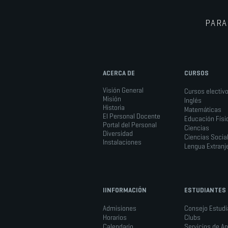
PARA
ACERCA DE
CURSOS
Visión General
Cursos electiv
Misión
Inglés
Historia
Matemáticas
El Personal Docente
Educación Físi
Portal del Personal
Ciencias
Diversidad
Ciencias Socia
Instalaciones
Lengua Extranj
IINFORMACIÓN
ESTUDIANTES
Admisiones
Consejo Estudia
Horarios
Clubs
Calendario
Servicios de A