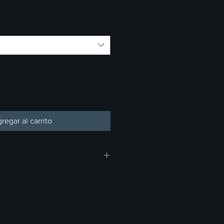
regar al carrito
 do not offer refunds, returns, or
rchandise or concessions. Thank
anding and support.