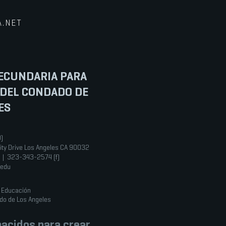
A.NET
ECUNDARIA PARA
 DEL CONDADO DE
ES
0)
ity Drive Los Angeles CA 90032
 | 323-343-2574 (f)
.edu
e Educación
do de Los Angeles
acidos para crear