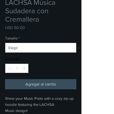
LACHSA Música
Sudadera con
Cremallera
Precio
USD 50.00
Tamaño
*
Cantidad
*
Agregar al carrito
Show your Music Pride with a cozy zip-up
hoodie featuring the LACHSA
Music design!