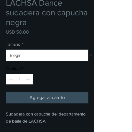
LACHSA Dance
sudadera con capucha
negra
Precio
USD 50.00
Tamaño
*
Cantidad
*
Agregar al carrito
Sudadera con capucha del departamento
de baile de LACHSA