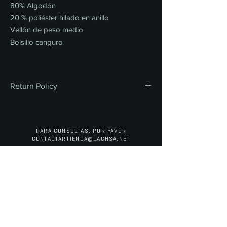
80% Algodón
20 % poliéster hilado en anillo
Vellón de peso medio
Bolsillo canguro
Return Policy
All sales are final. We do not offer refunds,
returns, or exchanges on any merchandise
or concessions. Thank you for your
PARA CONSULTAS, POR FAVOR
understanding and support.
CONTACTAR
TIENDA@LACHSA.NET
ESCUELA SECUNDARIA PARA
LAS ARTES DEL CONDADO DE
LOS ANGELES
PORTAL DEL
PERSONAL